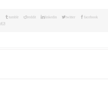
tumblr
reddit
linkedin
twitter
facebook
כ