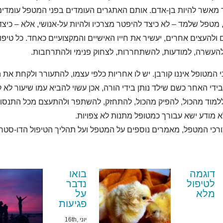
תר מאשר להיות בן-אדם. אותם האתגרים העומדים בפני המטפל עומדים
מטפל שלמד – לא כיצד להיפטר מצרכיו ולהיות על-אנושי, אלא – כי
ולהעצים אחרים, יעשיר את חייו האישיים והמקצועיים כאחד. כל טיפול 
להעשרה, למודעות, להשתחררות, לצחוק פנימי ולהתרחבות.
 המטופל איננו קורבן. יש לו אחריות כלפי עצמו, להתעורר ולקחת את הכ
די האחר כשם שילד נותן בידי הורה, אכן עשוי להביא עמו שיעור לא ק
ללמוד מהכול, להפיק מהכול, להתחזק, להשתפר ולהתעצם מכל התנסות.
 מודע ישא עבורך כמטופל מתנות לא צפויות.
ורכי המטפל, מאמרים נוספים על המטפל ועל תהליך הטיפול הדו-סטר
דוגמה
בואו
לטיפול
נדבר
מלא
על
פגיעות
יוני 16th,