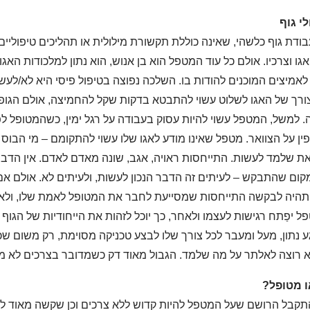
י גוף
דת גוף כלשהי, שאינה כוללת תקשורת מילולית או תהליכים טיפוליים
ו וצרכיו. אולם כל עוד המטפל הוא בן אנוש, הוא נתון למלכודות האגו 
אמיצים המוכנים להודות בו. השלכה נפוצה בטיפול פיסי היא לא/לע
צורך של האגו לשלוט עשוי להתבטא בדקות שקל להחמיצה, אולם הגו
ה. למשל, המטפל עשוי להיות עסוק בעבודה על רגל ימין, כשהמטופל 
ין על הצוואר. מטפל שאינו מודע לאגו שלו עשוי להתקומם – מי הבוס 
ת שלמד לעשות. התייחסות ראויה, אגב, שונה מאדם לאדם. אין הד
מקום שהתבקש – לעיתים זה הדבר הנכון לעשות, ולעיתים לא. אולם א
תהיה לבקשה התייחסות שמסייעת לחבר את המטופל לאמת שלו, ולא 
יפַתח רגישות לעצמו ולאחר, כך יוכל לזהות את הייחודיות של הגוף ה
ע נתון, מעל ומעבר לכל צורך שלו לבצע טכניקה מסוימת, רק משום שכך 
א רוצה לאלתר על מה שלמד. הגבול מאוד דק כשמדובר בצרכים לא מו
ו מטופל?
תקבל הרושם שעל המטפל להיות קדוש ללא צרכים וכן שקשה מאוד להי