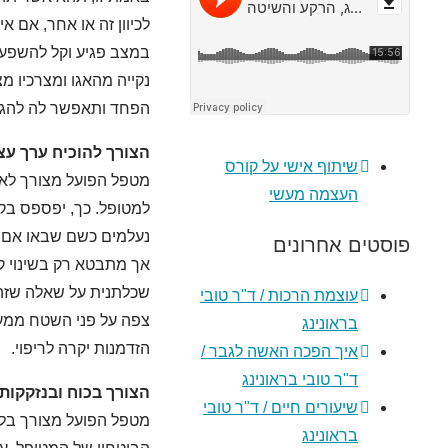
לכיוון זה או אחר, אם א
במצב פגיע וקל להשפעה.
נקייה מהאגו ומצרכיו 
הפחד ותאפשר לה להגיע
הצורך להוכיח ערך עצ
שיתוף אישי על קורס
מטפל הפועל מצורך לא מ
העצמה מעשי
למטופל. כך, יפספס בק
נעלמים כשם שבאו אם א
פוסטים אחרונים
אך מתבטא רק בשינוי ק
שכלתנית על שאלה שזה 
עוצמת הרכות / ד"ר טובי
צפה על פני השטח ממעמק
בראונינג
הזדמנות יקרה לריפוי.
איך הפכה האשה לגבר /
ד"ר טובי בראונינג
הצורך בכוח ובנזקקות
שיעורים חיים / ד"ר טובי
מטפל הפועל מצורך בלתי
בראונינג