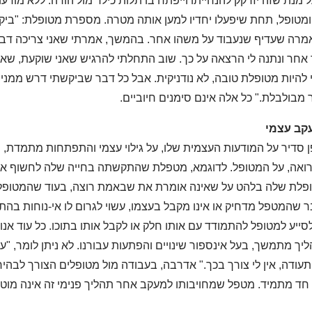
 מנת שזה יזדקק להנחייתו וייפתח בו תלות כילד מול הורה. ללא מודע
ומטופל, תחת שיפעלו יחדיו למען אותה מטרה. מספרת מטופלת: "ביק
רה שעדיף שנעבוד על משהו אחר. בהמשך, אמרתי שאני צריכה דבר 
אחר ונתנה לי הרצאה על כך. שוב התחלתי להרגיש שאני שוקעת, שא
י להיות מטופלת טובה, לא נודניקית. אבל כל דבר שביקשתי דרש ממני ל
תר מבולבלת." כל אלה אינם סימנים חיוביים.
קב עצמי
ן סדיר על המודעות העצמית שלו, על גילוי עצמי והתפתחות מתמדת, 
 רואה, על המטופל. לדוגמא, מטפלת שהתקשתה בחייה שלה לחשוף את
טופלת שלה בלהט על שאינה אומרת את שבאמת רוצה, בעוד שהמטופ
 שהמטפל מדחיק או אינו מקבל בעצמו, עשוי לגרום לו אי-נוחות בהת
לסייע למטופל להתמודד עם אותו חלק או לקבל אותו בתוכו. כל עוד אנו 
ליך מתמשך, בעל אינספור שינויים והפתעות עבורנו. לא ניתן לומר, "ע
 תעודה, אין לי צורך בכך." אדרבה, בעבודה מול מטופלים הצורך לבהיר
, חד מתמיד. מטפל שמחויבותו למעקב אחר תהליך פנימי זה אינה מוט