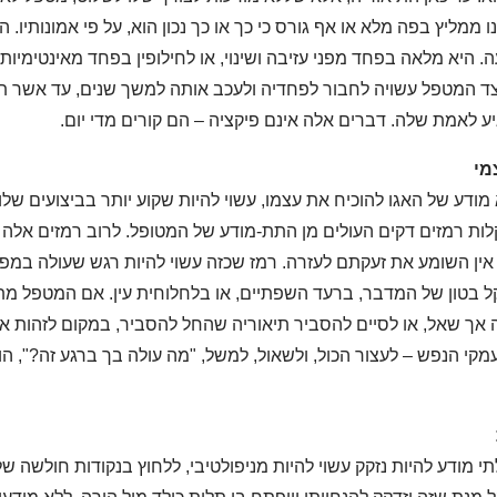
ינו ממליץ בפה מלא או אף גורס כי כך או כך נכון הוא, על פי אמונותיו
 היא מלאה בפחד מפני עזיבה ושינוי, או לחילופין בפחד מאינטימיות.
מצד המטפל עשויה לחבור לפחדיה ולעכב אותה למשך שנים, עד אשר 
 לאמת שלה. דברים אלה אינם פיקציה – הם קורים מדי יום.
מי
ודע של האגו להוכיח את עצמו, עשוי להיות שקוע יותר בביצועים של
לות רמזים דקים העולים מן התת-מודע של המטופל. לרוב רמזים אלה
ין השומע את זעקתם לעזרה. רמז שכזה עשוי להיות רגש שעולה במפתי
ל בטון של המדבר, ברעד השפתיים, או בלחלוחית עין. אם המטפל 
אך שאל, או לסיים להסביר תיאוריה שהחל להסביר, במקום לזהות 
י הנפש – לעצור הכול, ולשאול, למשל, "מה עולה בך ברגע זה?", הו
 מודע להיות נזקק עשוי להיות מניפולטיבי, ללחוץ בנקודות חולשה של