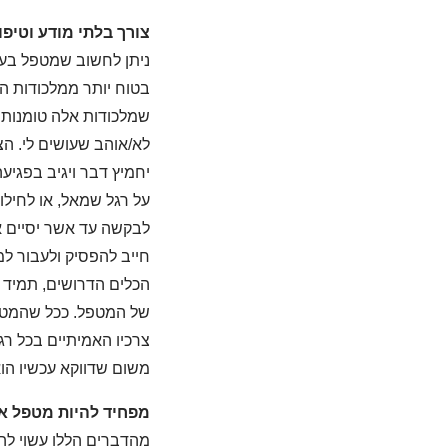
צורך בלתי מודע וטיפול
ניתן לחשוב שמטפל בעבו
בטוח יותר ממלכודות האג
שמלכודות אלה טומנות ל
לא/אוהב שעושים לי. ה
יחמיץ דבר ויגיב בפגיע
על רגל שמאל, או לחילופ
לבקשה עד אשר יסיים א
חייב להפסיק ולעבור ל
הכלים הדרושים, תמיד 
של המטפל. ככל שהמטפל 
צרכיו האמיתיים בכל רג
משום שדווקא עכשיו הו
מפחיד להיות מטפל א
מהדברים הללו עשוי לה