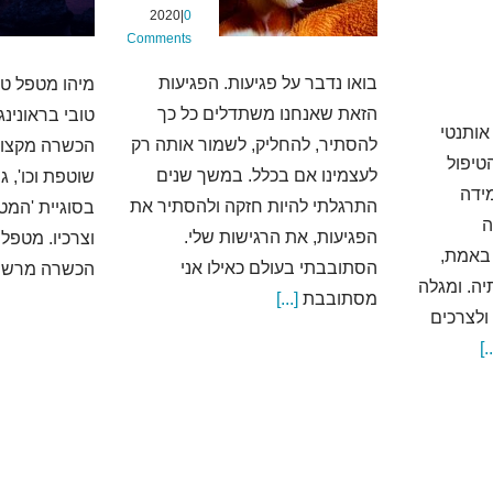
2020
|
0
Comments
בואו נדבר על פגיעות. הפגיעות
מיהו מטפל ט
הזאת שאנחנו משתדלים כל כך
טובי בראונינ
אותנטי
להסתיר, להחליק, לשמור אותה רק
הכשרה מקצוע
טיפול
לעצמינו אם בכלל. במשך שנים
שוטפת וכו', ג
ידה
התרגלתי להיות חזקה ולהסתיר את
בסוגיית 'המט
ה
הפגיעות, את הרגישות שלי.
וצרכיו. מטפל 
באמת,
הסתובבתי בעולם כאילו אני
הכשרה מרשי
ה. ומגלה
מסתובבת
[...]
ולצרכים
[..