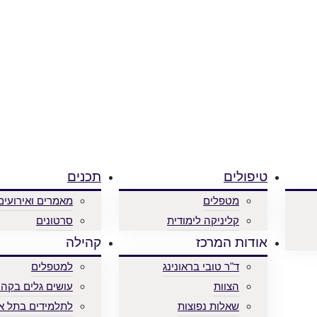
טיפולים
תכנים
מטפלים
מאמרים ואירועים
קליניקה לימודית
סרטונים
אודות המרכז
קהילה
ד"ר טובי בראונינג
למטפלים
הצוות
עושים גלים בקהי
שאלות נפוצות
לתלמידים בתל א