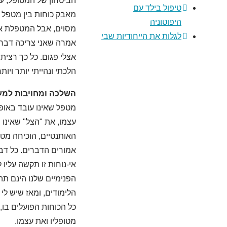
הביטחון של המטופל, על
טיפול בילד עם
מאבק כוחות בין מטפל 
היפוטוניה
מסוים, אבל המטפלת אמ
לגלות את הייחודיות שבי
אמרה שאני צריכה דבר 
אצלי פגום. כל כך רצית
הלכתי ונהייתי יותר ויו
השלכה ומחויבות למע
מטפל שאינו עובד באופ
עצמו, את "הצל" שאינו
האותנטיים, הוכיחה מ
אמורים הדברים. כל דבר
אי-נוחות זו תקשה עליו 
הפנימיים שלנו הינם תה
הלימודים, ומאז שיש לי
כל הכוחות הפועלים בו
מטופליו ואת עצמו.