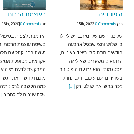
היפוטוניה
בעוצמת הרכות
מרץ 15th, 2023
0 Comments
|
יוני 16th, 2020
0 Comments
|
שלום, השם שלי מירב, יש לי ילד
הזדמנות לצפות בטיפול 
בן שלוש וחצי שבגיל ארבעה
בשיטת עוצמת הרכות. ה
חודשים התחיל לו ריצוד בעיניים,
נעשה בפני קהל עם תלמ
הרופאים משערים שאולי זה
אקראית. מטופלת אמיצ
ניסטגמוס. הוא גם עם היפוטוניה
המבקשת לדעת מי היא 
בשרירים ועם עיכוב התפתחותי
מוכנה לחשוף את רגשותי
ניכר בהשוואה לגילו. רק
[...]
כמה הקשבה לרצונותיה 
שלה עוזרים לה להכיר
.]