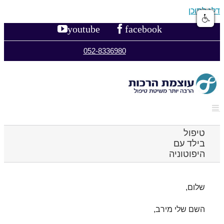
דלג לתוכן
youtube
facebook
052-8336980
טיפול
בילד עם
היפוטוניה
שלום,
השם שלי מירב,