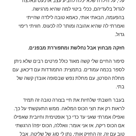
עלי, על הילדה שלא יכלה להביע עצב או כעס ונאלצה
לגדול בלעדיהם, ככלי ביטוי למה שהיא מרגישה.
בהפעמה, הבאתי אותי, כאמא טובה לילדה שהייתי
ואמרתי לה שהיא אהובה ומותר לה לכעוס. חוויתי ריפוי
גדול.
חזקה מבחוץ אבל נחלשת ומתפוררת מבפנים.
סיפור החיים שלי קשה מאוד כולל פרטים רבים שלא ניתן
לספר בכמה עמודים. בתמצית: התמודדות עם דיכאון, עם
מחלת הסרטן, עם מחלת נפש שבסופה אובדן קשה של
בתי.
בעבר חשבתי שלחיות את חיי בצורה טובה זה תמיד
לראות רק את חצי הכוס המלאה. ממש התעקשתי על כך.
ואפילו אמרתי שאני עד כדי כך אופטימית וחיובית שאפילו
אם הכוס ריקה, אז אני אומר: וואללה, הכוס יפה! הרגשתי
טוב עם זה, זה החזיק אותי, נתן לי סוג של שליטה.
אבל