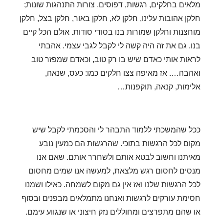
מלאים בחלקים, רגשות, דפוסים, צורות התנהגות שונות;
חלקן אהובות עלינו, חלקן לא, חלקן באור, חלקן בצל, חלקן
מוחצנות וחלקן שמורות בנו בסודי סודות. אולם הכל קיים
בנו. גם את זה היה קשה לי לקבל לגבי עצמי. אהבתי
לראות אותי כאדם שיש בו רק טוב, וכאדם שמפזר טוב
ואהבה…. אז מאיפה צצו חלקים כמו: כעס, שנאה,
אלימות, קנאה,
תוקפנות…
ככל שהמשכתי ללמוד התבהר לי והסכמתי לקבל שיש
מקום לכל הרגשות בתוכי. שהרגשות הם כמעין נובע
מאיתנו וחשוב לבטא אותם ולשחרר אותם. שאם אנו
מנסים לחסום רגש מלצאת, למעשה אנו שמים מחסום
לכל הרגשות שלנו ואז אין גם מקום לשמחה. כאילו ושמנו
חסימת עורקים לרגשות ואנחנו מתמלאים מבפנים ובסוף
או שהם מתפרצים ומחוללים נזק חיצוני או שנגווע עימם.