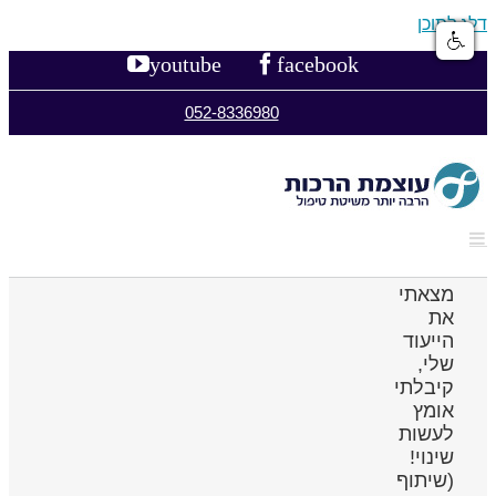
דלג לתוכן
youtube
facebook
052-8336980
מצאתי
את
הייעוד
שלי,
קיבלתי
אומץ
לעשות
שינוי!
(שיתוף