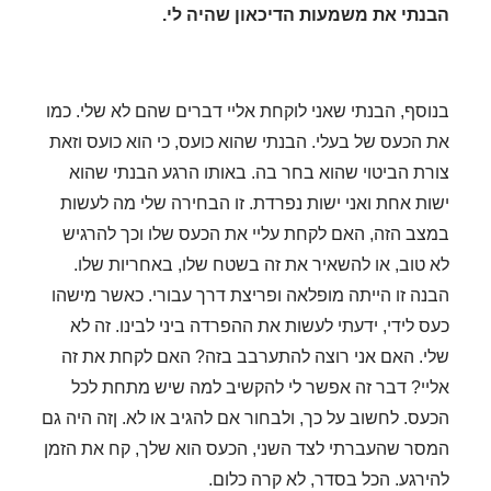
הבנתי את משמעות הדיכאון שהיה לי.
בנוסף, הבנתי שאני לוקחת אליי דברים שהם לא שלי. כמו
את הכעס של בעלי. הבנתי שהוא כועס, כי הוא כועס וזאת
צורת הביטוי שהוא בחר בה.
באותו הרגע הבנתי ש
הוא
ישות אחת ואני ישות נפרדת. זו הבחירה שלי מה לעשות
במצב הזה, האם לקחת עליי את הכעס שלו וכך להרגיש
לא טוב, או להשאיר את זה בשטח שלו, באחריות שלו.
הבנה זו הייתה מופלאה ופריצת דרך עבורי.
כאשר מישהו
כעס לידי, ידעתי לעשות את ההפרדה ביני לבינו. זה לא
שלי.
האם אני רוצה להתערבב בזה? האם לקחת את זה
אליי?
דבר זה אפשר לי להקשיב למה שיש מתחת לכל
הכעס. לחשוב על כך, ולבחור אם להגיב או לא.
ןזה היה גם
המסר שהעברתי לצד השני, הכעס הוא שלך, קח את הזמן
להירגע. הכל בסדר, לא קרה כלום.