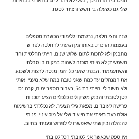
תמכו בי ויתרה מכך, בעלי לא ויתר לי וגיבה אותי בבחירות
שלי גם כשעלה בי חשש ורציתי לסגת.
שנה וחצי חלפה, נרשמתי ללימודי הכשרת מטפלים
בעוצמת הרכות. באותו זמן הגעתי להחלטה לפרוש
מהבנק ולא לחכות לתום שלוש שנים. הייתי החלטית וחד
משמעית; לא הייתי מוכנה לשהות במקום בו סבלתי
והשתעממתי. הבנתי שאני כל הזמן מנסה לרצות ולשכנע
את המנהלים עד כמה שאני טובה במה שלא מעניין אותי
ולא חשוב
לי.
הייתי בת 54, כעבור מספר ימים, קרה נס
קטן לטובתי והבנק משיקולים כלכליים הציע תוכניות
פרישה לעובדים. מפאת גילי הצעיר, לא נכללתי ברשימות.
אולם כעת ראיתי את הייעוד שלי אל מול עיניי. פניתי
להנהלה וביקשתי שיאפשרו לי לפרוש ונעניתי בחיוב.
אין ספק שכאשר אני לטובתי הכל לטובתי.