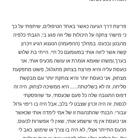
פריצת דרך הגיעה כאשר באחד הטיפולים, שיתפתי על כך
כי מישהי צחקה על היכולות שלי וזה פגע בי, הגבתי כלפיה
מהבטן ובכעס. במהלך (ההפעמה) הנענוע הגיע זיכרון
קשה אשר ליווה אותי במעומעם כל חיי. הייתי בת שלוש
בערך,
ומשהו שאמא אומרת או עושה מכעיס אותי. אני
כועסת עליה והיא פורצת בצחוק מתגלגל, פשוט מתפקעת
מצחוק. אני כועסת יותר והיא צוחקת יותר וגם מבקשת
סליחה, זה לא בשליטתה….. היא ממשיכה לצחוק. היה זה
דפוס התגובה שלה כל פעם שכעסתי, עד שהפסקתי
לנסות. זה היה זכרון שצבט לי בלב, אבל היה בו ריפוי גדול
עבורי. הבנתי שהתנהגות זו של אמי לימדה אותי שכאשר
אני כועסת אין מי שישמע אותי, שאין לי אפשרות לכעוס,
הכעס התייתר אצלי, לא היה בו צורך או שימוש, כאב לי