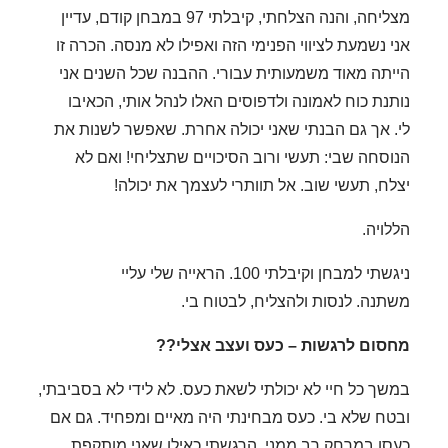
מצליחה, והנה הצלחתי, קיבלתי 97 במבחן קודם, עדיין
אני נשמעת לציווי הפנימי הזה ואפילו לא מנסה.
הכרה זו
הייתה מאוד משמעותית עבורי.
ההבנה שכל השנים אני
נותנת כוח לאמונה ולדפוסים האלו לנהל אותי, הכאיבו
לי.
אך גם הבנתי שאני יכולה אחרת.
שאפשר לשנות את
הנוסחה שבי: תעשי ורוב הסיכויים שתצליחי! ואם לא
יצלח, תעשי שוב. אל תוותרי לעצמך את יכולה!
הללויה.
ניגשתי למבחן וקיבלתי 100.
הראייה שלי עליי
משתנה.
לנסות ולהצליח, לבטוח בי.
מחסום לרגשות – כעס ועצב אצלי??
במשך כל חיי לא יכולתי לשאת כעס. לא לידי לא בסביבתי,
ובטח שלא בי. כעס מבחינתי היה מאיים ומפחיד. גם אם
כעסו במרחק רב ממני, הרגשתי כאילו שאני מותקפת.