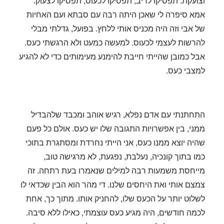
וצועקת: תפסיקו לריב, תפסיקו לכעוס, תפסיקו לצעוק.
אמא סיפרה לי שאכן היתה רבה עם סבתא ועם האחיות
של אבי וזה היה מכניס אותי ללחץ.
בפועל, גדלתי מבלי
להרשות לעצמי לכעוס. למעשה כמעט ולא הרגשתי כעס.
אבל כמובן שהייתי חייבת להימנע מעימותים כדי לא להגיע
למצבי כעס.
התחתנתי עם אדם
נפלא, רגיש אוהב ומכבד
שלהבדיל
ממני, בין
אפשרויות התגובה שלו יש כעס. אולם כל פעם
שהיה יוצא ממנו כעס, אני הייתי נחרדת ומסתגרת בתוכי
כמו בתוך קונכיה, נעלבת, נפגעת, לא מרגישה טוב,
מייחסת משמעות רבה למילים שנאמרו בעת רתחה. זה
צמצם אותי ואת היחסים שלנו.
די מהר הוא
הבין שכדאי לו
לשלוט יותר על הכעס שלו,
להחניק אותו. מתוך כך, אחת
לכמה חודשים
, היה מגיע כעס עוצמתי, כאילו ללא סיבה.