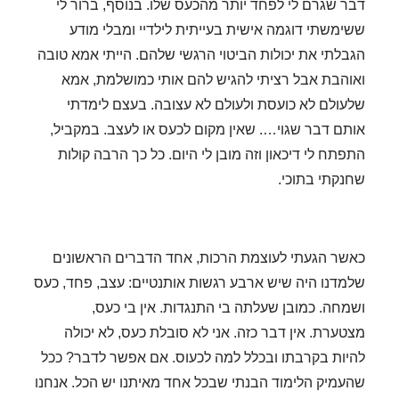
דבר שגרם לי לפחד יותר מהכעס שלו.
בנוסף,
ברור לי
ששימשתי דוגמה אישית בעייתית לילדיי ומבלי מודע
הגבלתי את יכולות הביטוי הרגשי שלהם. הייתי אמא טובה
ואוהבת אבל רציתי להגיש להם אותי כמושלמת, אמא
שלעולם לא כועסת ולעולם לא עצובה. בעצם לימדתי
אותם דבר שגוי…. שאין מקום לכעס או לעצב.
במקביל,
התפתח לי דיכאון וזה מובן לי היום. כל כך הרבה קולות
שחנקתי בתוכי.
כאשר הגעתי לעוצמת הרכות, אחד הדברים הראשונים
שלמדנו היה שיש ארבע רגשות אותנטיים: עצב, פחד, כעס
ושמחה. כמובן שעלתה בי התנגדות. אין בי כעס,
מצטערת. אין דבר כזה. אני לא סובלת כעס, לא יכולה
להיות בקרבתו ובכלל למה לכעוס. אם אפשר לדבר?
ככל
שהעמיק הלימוד הבנתי שבכל אחד מאיתנו יש הכל. אנחנו