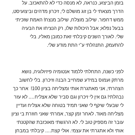
בזמן הביצוע, כנראה, לא מנסה כדי לא להתאכזב. על
הדרך מצאתי לי בן זוג מושלם לי, זיכרון מדהים וביצועיסט,
ממש דחפור. שילוב מוצלח, שילוב מנצח!
האמת שזכיתי
בבעל נפלא; אבל היכולות שלו, רק הנציחו את הבעיה
שלי.
לאורך השנים קיבלתי זאת כמובן מאליו, בלי
להתעמק, התנהלתי ע"י התת מודע שלי.
לפני כשנה, התחלתי ללמוד אנטומיה פיזיולוגיה, נושא
מרתק ועמוס במידע שמחייב הבנה וזיכרון.
בלי לחשוב
הצהרתי, אני מאתגרת אותי ומצליחה בציון 100!
אחר כך
נבהלתי!
גם אין לי זיכרון וגם סביר שלא אצליח….
לא עזר
לי שבעלי שיקף לי שאני תמיד בטוחה שלא אצליח ועדיין
מצליחה מאוד.
לאחר זמן קצר, אמרתי שאני חוזרת בי וציון
עובר זה מספיק טוב לי.
לא הרגשתי מאוכזבת שהקטנתי
אותי ולא אתגרתי את עצמי. אולי קצת….
קיבלתי במבחן