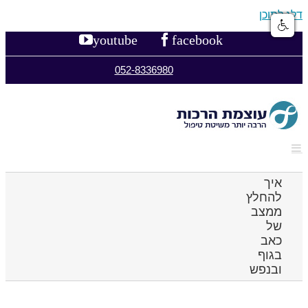
דלג לתוכן
youtube
facebook
052-8336980
איך
להחלץ
ממצב
של
כאב
בגוף
ובנפש