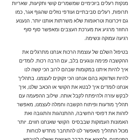
מנקזת רעלים ביוכימיים שמשמרים קושי ותקיעות, שאריות
תרופות, רעלים סביבתיים ועודפי נוזלים שהגוף אגר, כמו
גם זיכרונות וטראומות שלא משרתות אותנו יותר. הנענוע
החוזר מרגיע את מערכת העצבים ומאפשר סוף סוף
רגיעה עמוקה ונשימה.
בטיפול השלם של עוצמת הרכות אנחנו מתרגלים את
ההקשבה פנימה ונוגעים בלב, עם הרבה רכות. לומדים
איך להיות איתנו במקומות שבהם לרוב הכי קשה לנו
להיות ושדווקא בהם אנחנו הכי זקוקים לעצמנו. בתהליך
אנחנו לומדים איך לבטא את הקושי או הכאב שלנו, איך
לבקש עזרה ולהיפתח לקבל אותה. שילוב ההפעמה עם
תהליך מודעות ופיתוח הקשבה וחמלה לעצמנו, מאפשר
לזהות את דפוסי החשיבה, ההתנהגות והתגובה ואת
האמונות העמוקות שבבסיס הקושי שאנחנו חווים. יותר
מכול התהליך מאפשר לנו להתחבר מחדש לכוחות
הפנימיים, ולמצוא את הדרך האישית ששלנו להירפא.