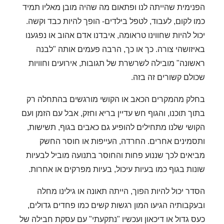
הפנימית שהייתה לנו ופתאום מה שהיה מובן מאליו תמיד
כמו לקום, לעבוד, לטפל בילדים- הופך להיות כבד וקשה.
יכול להיות שחווינו טראומה, איבדנו אדם אהוב או נפגענו
באיזושהי צורה. כך או כך, הרבה פעמים אותה "לבנה
ראשונה" מובילה לשרשרת של תגובות, אירועים וחוויות
שכולם קשורים זה בזה.
בחלק מהמקרים הכאב או הקושי מורגשים בהתחלה רק
בתוך תוכנו, והגוף חש עדיין בריא וחזק, אבל עם הזמן ועם
הקושי שלנו מתחילים להופיע גם כאבים בגוף, תשישות,
ותסמינים אחרים. החרדה, העייפות או חוסר החשק
מביאים לכך שננוע פחות והחוסר בתנועה מוביל לבעיות
שונות בגוף כמו בעיות עיכול, בעיות מפרקים או אחרות.
הסדר יכול להיות הפוך, הייתה תאונה או גילינו מחלה
ובעקבותיה הגיעו המון רגשות קשים כמו פחדים גדולים,
כעס גדול או דיכאון ועכשיו "נתקעתי" עם עסקת חבילה של