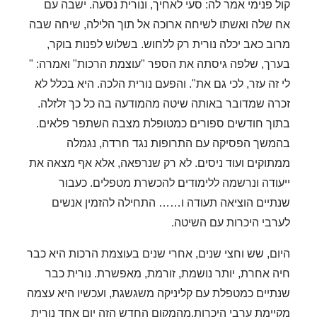
קול פנימי אמר לה: סעי לאחיך, ונורית נסעה. ישבה עם
אח שלה ואשתו לשיחה ארוכה אל תוך הלילה, שיחה שבה
מרוב כאב יכלה נורית רק ללחוש. בשלוש לפנות בוקר,
בערך, שלפה גיסתה את הספר "עוצמת הרכות" ואמרה: "
לי זה עזר, לכי גם את". והפעם נורית הלכה. היא בכלל לא
זכרה שמדובר באותה שיטה מהמודעה בה כל כך זלזלה.
בתוך חודשים ספורים כמטופלת מצבה השתפר פלאים.
בהמשך הפסיקה עם התרופות נגד חרדה, נגמלה
ממתוקים ועוד ניסים. לא רק שנרפאה, אלא אף מצאה את
ייעודה ונרשמה ללימודים להכשרת מטפלים. כעבור
שנתיים הוציאה תעודה ו…… התחילה להזמין אנשים
לערבי היכרות עם השיטה.
היום, שש וחצי שנים, אחרי שנים בעוצמת הרכות היא כבר
חיה אחרת, יותר נושמת, זורמת, מאפשרת. נורית כבר
שנתיים כמטפלת עם קליניקה משגשגת, ועכשיו היא עצמה
מקיימת ערבי היכרות.מהמקום החדש הזה יום אחד נורית