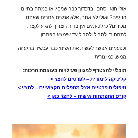
אולי הוא "סתם" בדכדוך כבר שנים? או במתח בחיים
הזוגיים? ואולי לא אתם, אלא אנשים אחרים שאתם
מכירים? כי לפעמים אין ברירה וצריך להגיע לקצה,
לתחתית. לסבול ולסבול עד שימצא הפתרון.
ולפעמים אפשר לעשות את השינוי כבר עכשיו, ברגע זה
ממש, כמו נורית.
תוכל/י להצטרף למגוון פעילויות בעוצמת הרכות:
קליניקה לימודית – לפרטים לחצ/י >
טיפולים פרטיים אצל מטפלים מקצועיים – לחצ/י >
קורס התפתחות אישית – לחצ/י כאן >