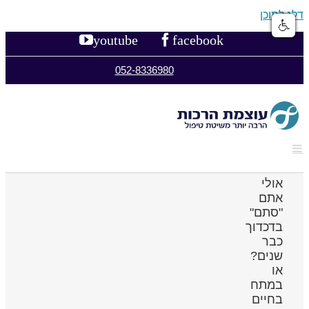
דלג לתוכן
youtube
facebook
052-8336980
אולי
אתם
"סתם"
בדכדוך
כבר
שנים?
או
במתח
בחיים