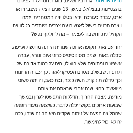
נורית שרויטמן
, גרה בירושלים, בוגרת המחלקה לצילום
בהצטיינות בבצלאל, במשך 13 שנים הציגה מיצבי וידאו
ארט, עבדה כעורכת וידאו בטלוויזיה המסחרית, יזמה
ויצרה תכנית בישול לאנשים עם צרכים מיוחדים בטלוויזיה
הקהילתית. וחשבה לעצמה – מה לי ולגוף נפש?
יחד עם זאת, תקופה ארוכה שנורית הייתה מותשת ועייפה,
סבלה באותן שנים מסינוסיטיס כרוני איום ונורא, עברה
אשפוזים וניתוחים שלא הועילו, חיה על כמות אדירה של
תרופות שבשלב מסוים הפסיקו לעזור. כך עברה הריונות
וכך גידלה תינוקות. חשה כנכה, נכת כאב, והייתה פשוט
מיואשת. כחצי שנה אחרי שראתה את אותה
מודעה, מצבה החריף. הדלקות התפשטו לגרון ובמשך
שבועות ארוכים בקושי יכלה לדבר. כשיצאה מעוד רופאה
שהמליצה הפעם על ניתוח שקדים היא הבינה שזהו, ככה
זה לא יכול להימשך.