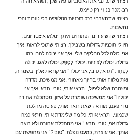
רציתי שתכתבי את האוטוביוגרפיה שלך, ושהיא תהיה
רב-מכר בניו יורק טיימס.
רציתי שתתארחי בכל תוכניות הטלוויזיה הכי טובות והכי
נחשבות.
רציתי שהשיעורים הפתוחים איתך ימלאו איצטדיונים.
היו לי תוכניות גדולות בשבילך. רציתי שתזכי לראות, איך
אני יכולה לכל החלקים שלי. איך אני יכולה להם. כמו
גדולה. יכולה לַציניות. יכולה לַסָפֵק. יכולה לאגו. יכולה
לַפַּחַד. "תראי, טובי, אני יכולה" אני קוראת אליך בשמחה,
ואת מלווה אותי בחיוך מאחורי. אני ממשיכה, מדדה
ונשמרת שלא ליפול, "תראי אותי, טובי, תראי איך אני
יכולה!" אני ממשיכה ושומרת על איזון, מסתכלת אחורה
מדי פעם, מוודאה שאת רואה אותי, פעוטה מהלכת
שכמוני, "תראי אותי, כל מה שלימדת אותי, תראי כמה
גדולה אני, טובי, תראי" אני מסתכלת אחורה ולא רואה
אותך. אני עוצרת, כמעט נופלת. "טובי?" אני מחפשת עם