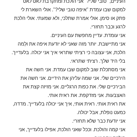
העיניים, "טובי שלי?" אני הולכת ומתקרבת לאט לאט
למקום שבו עמדת "איפה טובי שלי?". אולי השארת לי
פתק או סימן. אולי אמרת שתלכי, ולא שמעתי. אולי הלכת
לרגע וכבר תחזרי.
אני עומדת. עדיין מחפשת עם העיניים.
אני מתיישבת. יותר מזה שאני לא יודעת איפה את ולַמה
הלכת, אני עצובה כי רציתי שתראי איך אני יכולה. בלעדייך.
בלי היד שלך. רציתי שתראי.
אני מסתכלת שוב למקום שבו עמדת. אני חשה את
הירכיים שלי. אני שמה עליהן את הידיים. אני חשה את
הבירכיים שלי. את כפות הרגליים. אני מזיזה קצת את
האצבעות. אני מזדקפת. את ראית אותי.
את ראית אותי. ראית אותי, איך אני יכולה בלעדייך. מדדה,
כמעט נופלת, אבל יכולה.
אני יודעת כבר שלא תחזרי.
אני קמה והולכת. וככל שאני הולכת, אפילו בלעדייך, אני