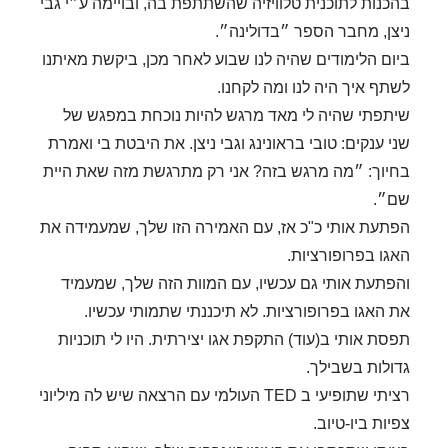
בהכנות לתוכנית טלוויזיה שהשתתפת בה, ובויימה ע״י גבי
ניצן, מחבר הספר ״בדולינה״.
ביום הלימודים שהיה לנו שבוע לאחר מכן, ביקשת מאיתנו
לשתף איך היה לנו ומה לקחנו.
שיתפתי שהיה לי מאד מרגש להיות נוכחת במפגש של
שני ענקים: טובי בראונינג וגבי ניצן. את היבטת בי ואמרת
בחיוך: ״מה מרגש בזה? אני רק מתרגשת מזה שאת היית
שם״.
הפתעת אותי כ"כ אז, עם האמירה הזו שלך, שמעמידה את
האגו בפרופורציות.
והפתעת אותי גם עכשיו, עם המוות הזה שלך, שמעמיד
את האגו בפרופורציות. לא תיכננתי שתמותי עכשיו.
תפסת אותי ב(עוד) התקפת אגו יצירתית. היו לי תוכניות
גדולות בשבילך.
רציתי שתופיעי ב TED העולמי עם הרצאה שיש לה מיליוני
צפיות ביו-טיוב.